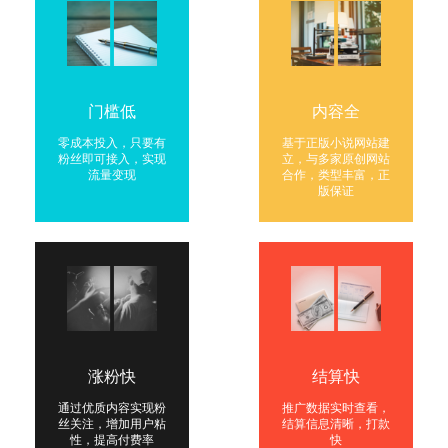
门槛低
内容全
零成本投入，只要有
基于正版小说网站建
粉丝即可接入，实现
立，与多家原创网站
流量变现
合作，类型丰富，正
版保证
涨粉快
结算快
通过优质内容实现粉
推广数据实时查看，
丝关注，增加用户粘
结算信息清晰，打款
性，提高付费率
快